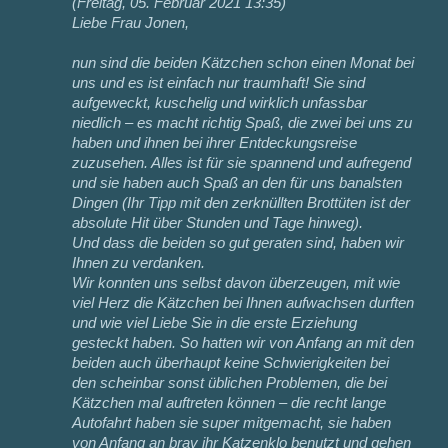
(
Freitag, 05. Februar 2021 13:35
)
Liebe Frau Jonen,
nun sind die beiden Kätzchen schon einen Monat bei
uns und es ist einfach nur traumhaft! Sie sind
aufgeweckt, kuschelig und wirklich unfassbar
niedlich – es macht richtig Spaß, die zwei bei uns zu
haben und ihnen bei ihrer Entdeckungsreise
zuzusehen. Alles ist für sie spannend und aufregend
und sie haben auch Spaß an den für uns banalsten
Dingen (Ihr Tipp mit den zerknüllten Brottüten ist der
absolute Hit über Stunden und Tage hinweg).
Und dass die beiden so gut geraten sind, haben wir
Ihnen zu verdanken.
Wir konnten uns selbst davon überzeugen, mit wie
viel Herz die Kätzchen bei Ihnen aufwachsen durften
und wie viel Liebe Sie in die erste Erziehung
gesteckt haben. So hatten wir von Anfang an mit den
beiden auch überhaupt keine Schwierigkeiten bei
den scheinbar sonst üblichen Problemen, die bei
Kätzchen mal auftreten können – die recht lange
Autofahrt haben sie super mitgemacht, sie haben
von Anfang an brav ihr Katzenklo benutzt und gehen