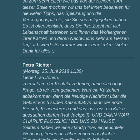
so zum schmelzen wie das von der Kleinen :) An
dieser Stelle möchten wir uns bei Ihnen bedanken für
die vielen Tipps, das Spielzeug und die
Versorgungspakete, die Sie uns mitgegeben haben.
Es ist offensichtlich, dass Sie Ihre Zucht mit viel
Leidenschaft betreiben und Ihnen das Wohlergehen
ihrer Katzen und deren Nachwuchs sehr am Herzen
liegt. Ich würde Sie immer wieder empfehlen. Vielen
Dank für alles :)
Petra Richter
(
Montag, 25. Juni 2018 11:39
)
Liebe Frau Jonen,
zuerst kam der Kontakt zu Ihnen, dann die bange
Frage, ob wir vom geplanten Wurf ein Kätzchen
abbekommen, dann die freudige Nachricht über die
Geburt von 5 süßen Katzenbabys dann der erste
Besuch, Kennenlernen und dass wir uns ein Kitten
aussuchen dürfen (Ha! Jackpot!), UND DANN WAR
CHARLIE PLÖTZLICH BEI UNS ZU HAUSE.
Seitdem haben wir eine ständig "neu eingerichtete"
Wohnung, freuen uns über verloren geglaubte
Gegenstände, die Charlie unter Schränken