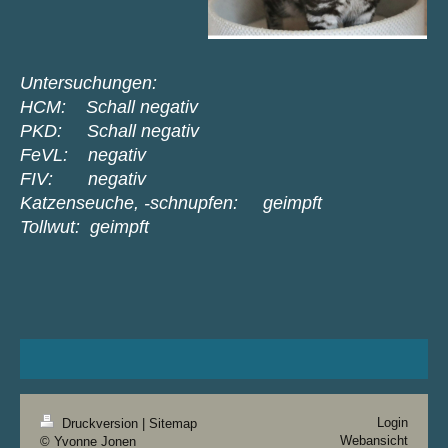
Untersuchungen:
HCM: Schall negativ
PKD: Schall negativ
FeVL: negativ
FIV: negativ
Katzenseuche, -schnupfen: geimpft
Tollwut: geimpft
Login
Druckversion
|
Sitemap
Webansicht
© Yvonne Jonen